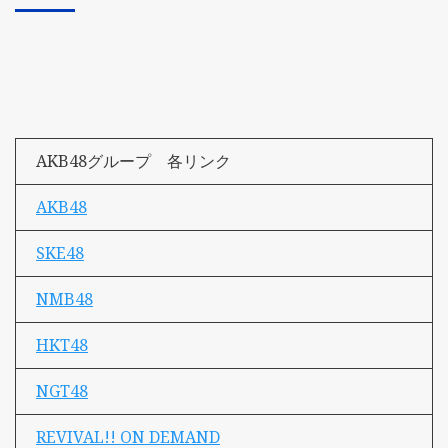
AKB48グループ 各リンク
AKB48
SKE48
NMB48
HKT48
NGT48
REVIVAL!! ON DEMAND