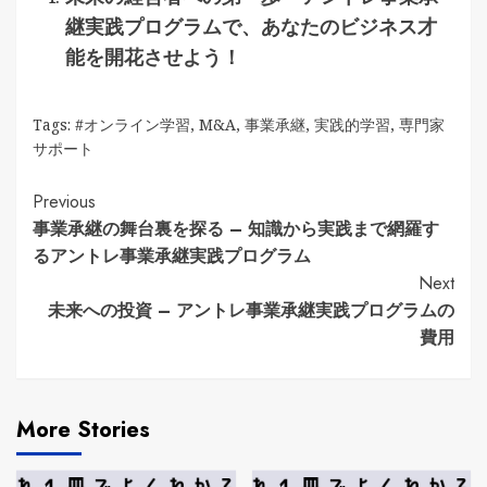
継実践プログラムで、あなたのビジネス才
能を開花させよう！
Tags:
#オンライン学習
,
M&A
,
事業承継
,
実践的学習
,
専門家
サポート
Continue
Previous
事業承継の舞台裏を探る – 知識から実践まで網羅す
Reading
るアントレ事業承継実践プログラム
Next
未来への投資 – アントレ事業承継実践プログラムの
費用
More Stories