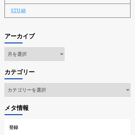
STU48
アーカイブ
ア
ー
カ
カテゴリー
イ
ブ
カ
テ
ゴ
メタ情報
リ
ー
登録