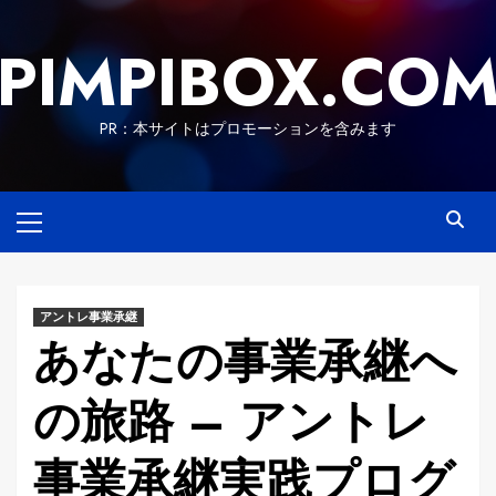
Skip
to
PIMPIBOX.CO
content
PR：本サイトはプロモーションを含みます
Primary
Menu
アントレ事業承継
あなたの事業承継へ
の旅路 – アントレ
事業承継実践プログ