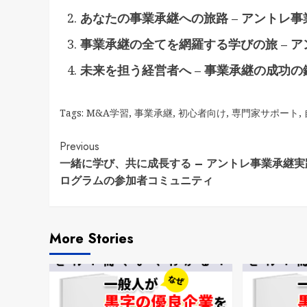
あなたの事業承継への旅路 – アントレ
事業承継の全てを網羅する学びの旅 – 
未来を担う経営者へ – 事業承継の成功
Tags:
M&A学習
,
事業承継
,
初心者向け
,
専門家サポート
,
Continue
Previous
一緒に学び、共に成長する – アントレ事業承継実
Reading
ログラムの参加者コミュニティ
More Stories