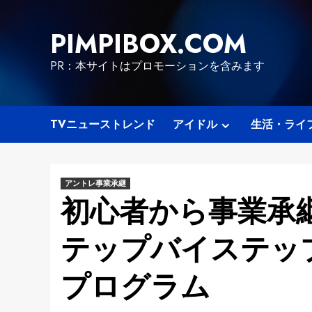
Skip
to
PIMPIBOX.COM
content
PR：本サイトはプロモーションを含みます
TVニューストレンド
アイドル
生活・ライ
アントレ事業承継
初心者から事業承継
テップバイステッ
プログラム