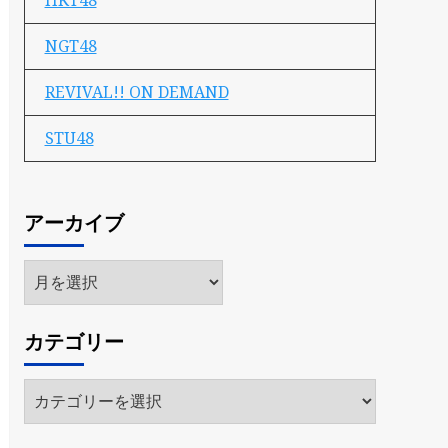
HKT48
NGT48
REVIVAL!! ON DEMAND
STU48
アーカイブ
ア
ー
カ
カテゴリー
イ
ブ
カ
テ
ゴ