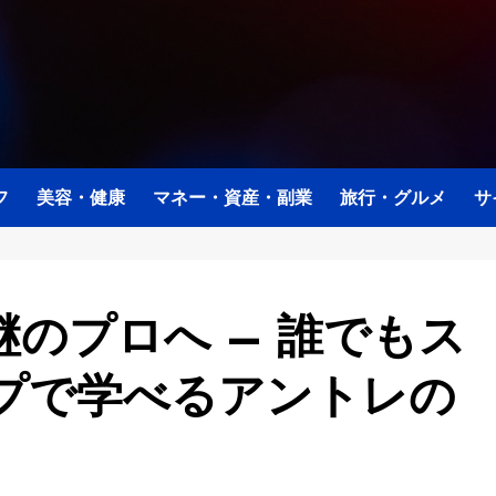
フ
美容・健康
マネー・資産・副業
旅行・グルメ
サ
のプロへ – 誰でもス
プで学べるアントレの