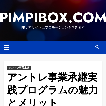
Skip
to
PIMPIBOX.CO
content
PR：本サイトはプロモーションを含みます
Primary
Menu
アントレ事業承継
アントレ事業承継実
践プログラムの魅力
とメリット