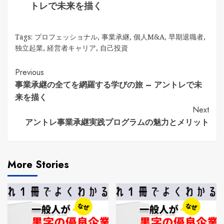
トレで未来を描く
Tags:
プロフェッショナル
,
事業承継
,
個人M&A
,
早期退職者
,
独立起業
,
経営者キャリア
,
自己投資
Continue
Previous
事業承継の全てを網羅する学びの旅 – アントレで未
Reading
来を描く
Next
アントレ事業承継実践プログラムの魅力とメリット
More Stories