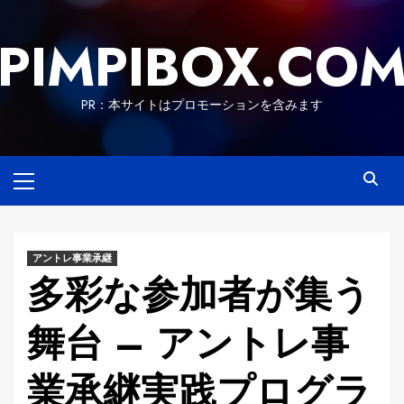
Skip
to
PIMPIBOX.CO
content
PR：本サイトはプロモーションを含みます
Primary
Menu
アントレ事業承継
多彩な参加者が集う
舞台 – アントレ事
業承継実践プログラ