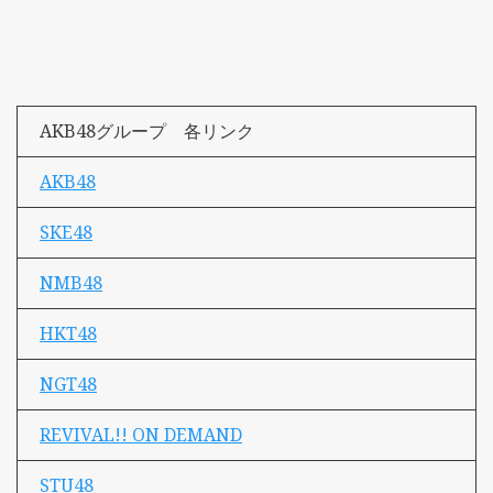
AKB48グループ 各リンク
AKB48
SKE48
NMB48
HKT48
NGT48
REVIVAL!! ON DEMAND
STU48