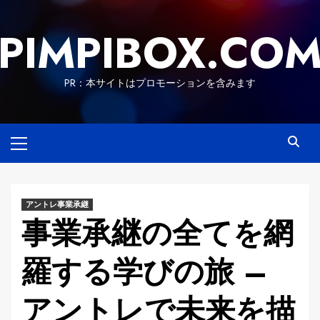
Skip
to
PIMPIBOX.CO
content
PR：本サイトはプロモーションを含みます
Primary
Menu
アントレ事業承継
事業承継の全てを網
羅する学びの旅 –
アントレで未来を描