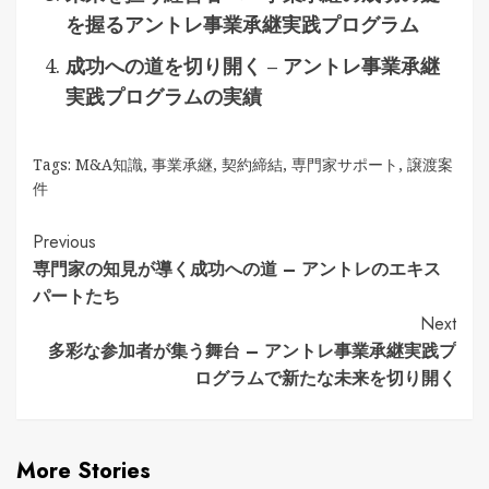
を握るアントレ事業承継実践プログラム
成功への道を切り開く – アントレ事業承継
実践プログラムの実績
Tags:
M&A知識
,
事業承継
,
契約締結
,
専門家サポート
,
譲渡案
件
Continue
Previous
専門家の知見が導く成功への道 – アントレのエキス
Reading
パートたち
Next
多彩な参加者が集う舞台 – アントレ事業承継実践プ
ログラムで新たな未来を切り開く
More Stories