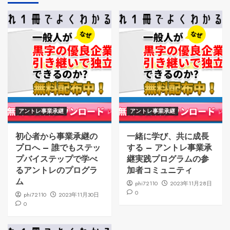
アントレ事業承継
アントレ事業承継
初心者から事業承継の
一緒に学び、共に成長
プロへ – 誰でもステッ
する – アントレ事業承
プバイステップで学べ
継実践プログラムの参
るアントレのプログラ
加者コミュニティ
ム
phi72110
2023年11月28日
0
phi72110
2023年11月30日
0