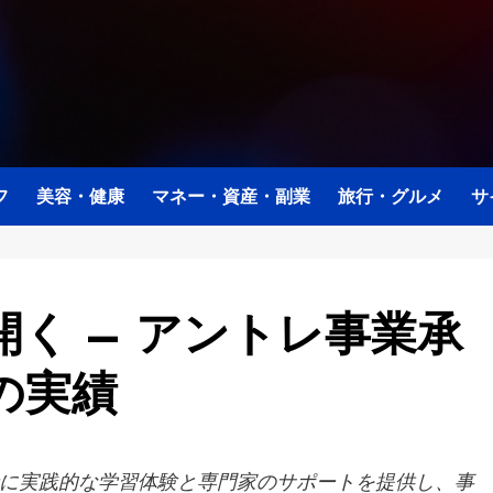
フ
美容・健康
マネー・資産・副業
旅行・グルメ
サ
く – アントレ事業承
の実績
に実践的な学習体験と専門家のサポートを提供し、事