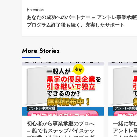
Continue
Previous
あなたの成功へのパートナー – アントレ事業承継
Reading
プログラム終了後も続く、充実したサポート
More Stories
アントレ事業承継
アントレ事業
初心者から事業承継のプロへ
一緒に学
– 誰でもステップバイステッ
アントレ