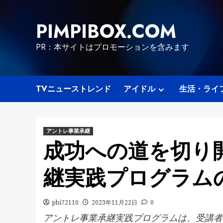
Skip
to
PIMPIBOX.COM
content
PR：本サイトはプロモーションを含みます
TVニューストレンド
アイドル
生活・ライ
アントレ事業承継
成功への道を切り開
継実践プログラム
phi72110
2023年11月22日
0
アントレ事業承継実践プログラムは、受講者