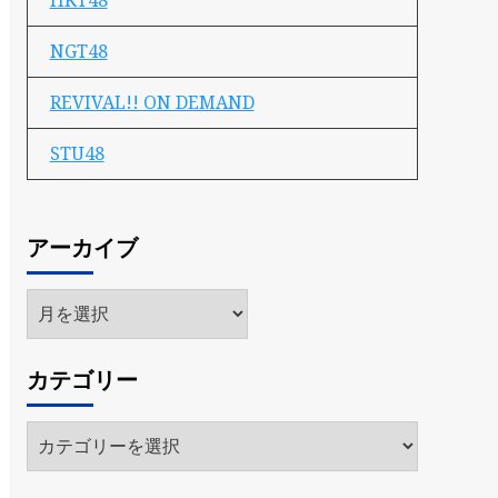
HKT48
NGT48
REVIVAL!! ON DEMAND
STU48
アーカイブ
ア
ー
カ
カテゴリー
イ
ブ
カ
テ
ゴ