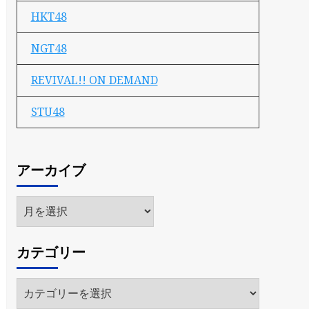
HKT48
NGT48
REVIVAL!! ON DEMAND
STU48
アーカイブ
ア
ー
カ
カテゴリー
イ
ブ
カ
テ