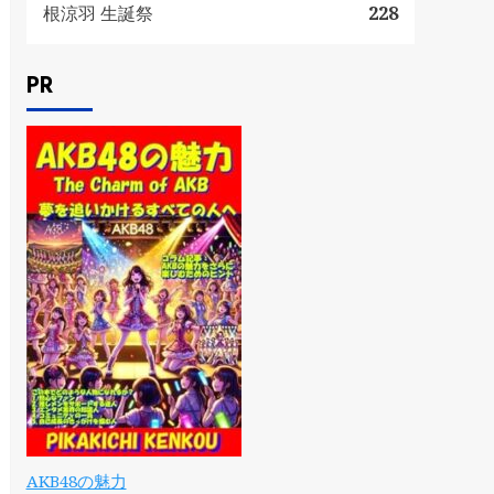
根涼羽 生誕祭
228
PR
AKB48の魅力