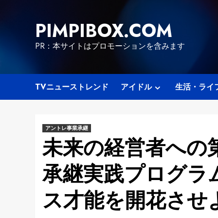
Skip
to
PIMPIBOX.COM
content
PR：本サイトはプロモーションを含みます
TVニューストレンド
アイドル
生活・ライ
アントレ事業承継
未来の経営者への第
承継実践プログラ
ス才能を開花させ