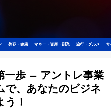
フ
美容・健康
マネー・資産・副業
旅行・グルメ
サ
一歩 – アントレ事業
ムで、あなたのビジネ
よう！