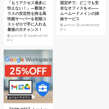
「もうアクセス過多に
固定IPで、どこでも安
怯えない！」—最強ク
全なオフィスを≪——
ラスの安定性を誇る高
ムームードメインの姉
性能サーバーを初期コ
妹サービス
ストゼロで手に入れる
phi72110
2025年9月20日
最後の大チャンス！
0
phi72110
2025年12月17日
0
ムームードメイン