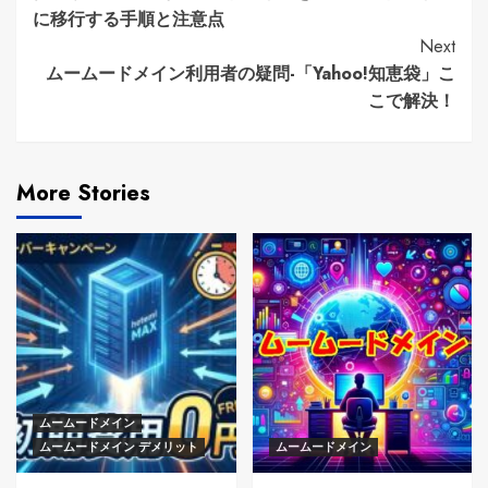
Reading
に移行する手順と注意点
Next
ムームードメイン利用者の疑問-「Yahoo!知恵袋」こ
こで解決！
More Stories
ムームードメイン
ムームードメイン デメリット
ムームードメイン