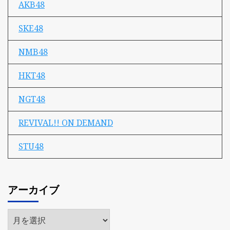
AKB48
SKE48
NMB48
HKT48
NGT48
REVIVAL!! ON DEMAND
STU48
アーカイブ
ア
ー