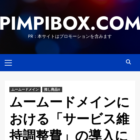
Skip
to
PIMPIBOX.CO
content
PR：本サイトはプロモーションを含みます
Primary
Menu
ムームードメイン
推し商品II
ムームードメインに
おける「サービス維
持調整費」の導入に