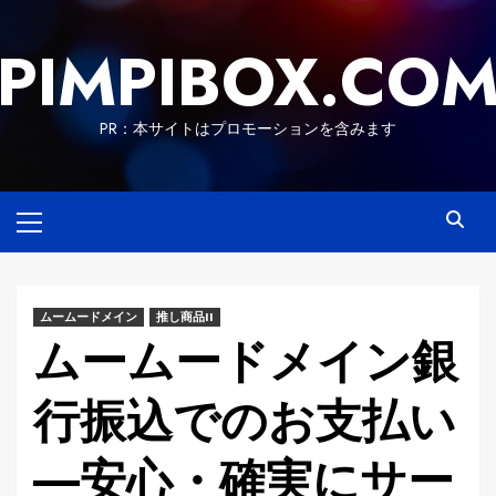
Skip
to
PIMPIBOX.CO
content
PR：本サイトはプロモーションを含みます
Primary
Menu
ムームードメイン
推し商品II
ムームードメイン銀
行振込でのお支払い
―安心・確実にサー