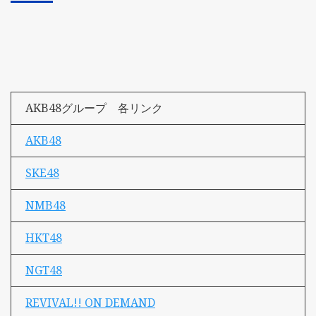
AKB48グループ 各リンク
AKB48
SKE48
NMB48
HKT48
NGT48
REVIVAL!! ON DEMAND