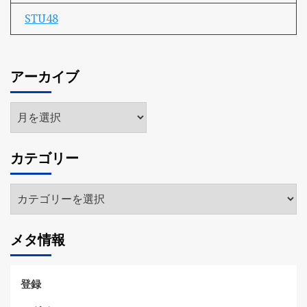
STU48
アーカイブ
ア
ー
カ
カテゴリー
イ
ブ
カ
テ
ゴ
メタ情報
リ
ー
登録