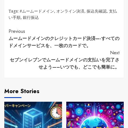
Tags:
#ムームードメイン
,
オンライン決済
,
振込先確認
,
支払
い手順
,
銀行振込
Continue
Previous
ムームードメインのクレジットカード決済—-すべての
Reading
ドメインサービスを、一枚のカードで。
Next
セブンイレブンでムームードメインの支払いを完了さ
せよう—–いつでも、どこでも簡単に。
More Stories