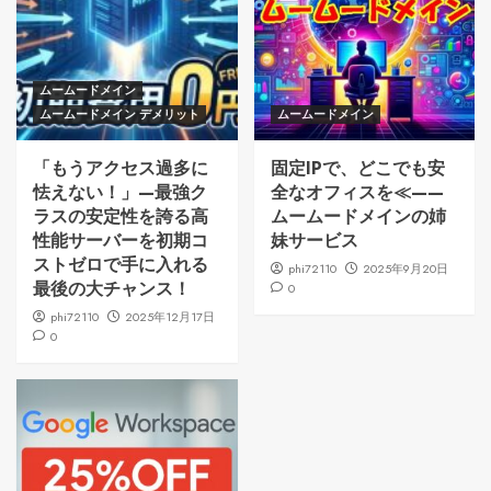
ムームードメイン
ムームードメイン デメリット
ムームードメイン
「もうアクセス過多に
固定IPで、どこでも安
怯えない！」—最強ク
全なオフィスを≪——
ラスの安定性を誇る高
ムームードメインの姉
性能サーバーを初期コ
妹サービス
ストゼロで手に入れる
phi72110
2025年9月20日
最後の大チャンス！
0
phi72110
2025年12月17日
0