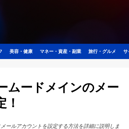
フ
美容・健康
マネー・資産・副業
旅行・グルメ
サ
でムームードメインのメー
定！
リにメールアカウントを設定する方法を詳細に説明しま