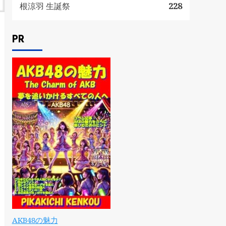
根涼羽 生誕祭
228
PR
AKB48の魅力