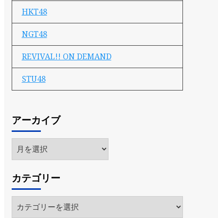
HKT48
NGT48
REVIVAL!! ON DEMAND
STU48
アーカイブ
ア
ー
カ
カテゴリー
イ
ブ
カ
テ