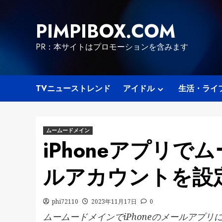
Skip
to
PIMPIBOX.COM
content
PR：本サイトはプロモーションを含みます
TVニューストレンド
アイドル
生活・ライ
ムームードメイン
iPhoneアプリ
ルアカウントを設
phi72110
2023年11月17日
0
ムームードメインでiPhoneのメールアプ