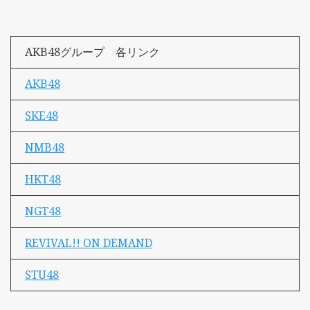
AKB48グループ 各リンク
AKB48
SKE48
NMB48
HKT48
NGT48
REVIVAL!! ON DEMAND
STU48