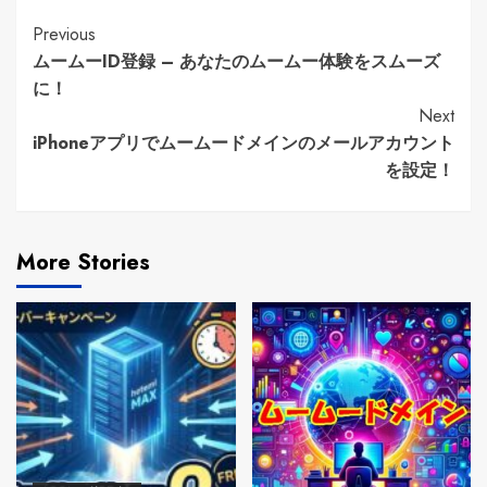
Continue
Previous
ムームーID登録 – あなたのムームー体験をスムーズ
Reading
に！
Next
iPhoneアプリでムームードメインのメールアカウント
を設定！
More Stories