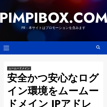
Skip
to
PIMPIBOX.CO
content
PR：本サイトはプロモーションを含みます
Primary
Menu
ムームードメイン
安全かつ安心なログ
イン環境をムームー
ドメイン IPアドレ