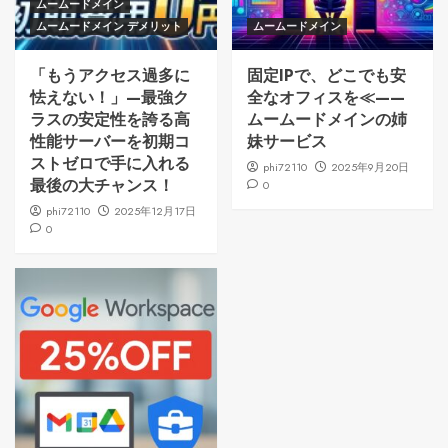
ムームードメイン
ムームードメイン デメリット
ムームードメイン
「もうアクセス過多に
固定IPで、どこでも安
怯えない！」—最強ク
全なオフィスを≪——
ラスの安定性を誇る高
ムームードメインの姉
性能サーバーを初期コ
妹サービス
ストゼロで手に入れる
phi72110
2025年9月20日
最後の大チャンス！
0
phi72110
2025年12月17日
0