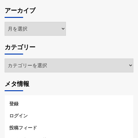
アーカイブ
ア
ー
カ
カテゴリー
イ
ブ
カ
テ
ゴ
メタ情報
リ
ー
登録
ログイン
投稿フィード