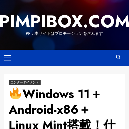
Skip
to
PIMPIBOX.CO
content
PR：本サイトはプロモーションを含みます
Primary
Menu
エンターテイメント
Windows 11＋
Android-x86＋
Linux Mint搭載！仕