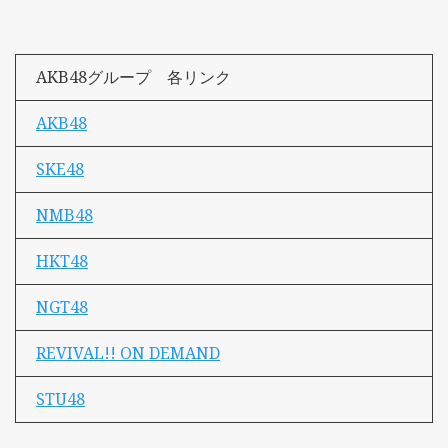
AKB48グループ 各リンク
AKB48
SKE48
NMB48
HKT48
NGT48
REVIVAL!! ON DEMAND
STU48