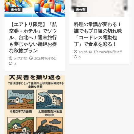
未分類
未分類
【エアトリ限定】「航
料理の常識が変わる！
空券＋ホテル」でソウ
誰でもプロ級の切れ味
ル、台北へ！週末旅行
「コードレス電動包
も夢じゃない超絶お得
丁」で食卓を彩る！
な秋旅プラン
phi72110
2025年6月28日
0
phi72110
2025年9月10日
0