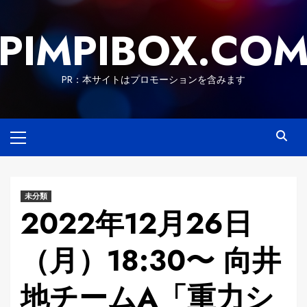
Skip
to
PIMPIBOX.CO
content
PR：本サイトはプロモーションを含みます
Primary
Menu
未分類
2022年12月26日
（月）18:30〜 向井
地チームA「重力シ