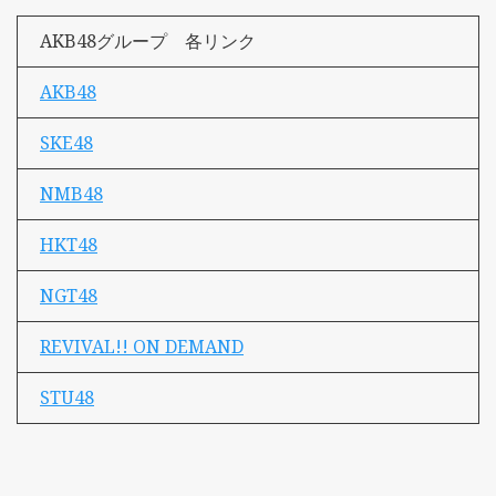
AKB48グループ 各リンク
AKB48
SKE48
NMB48
HKT48
NGT48
REVIVAL!! ON DEMAND
STU48