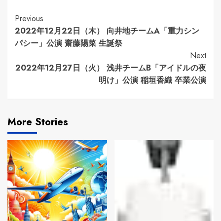
Continue
Previous
2022年12月22日（木） 向井地チームA「重力シン
Reading
パシー」公演 齋藤陽菜 生誕祭
Next
2022年12月27日（火） 浅井チームB「アイドルの夜
明け」公演 稲垣香織 卒業公演
More Stories