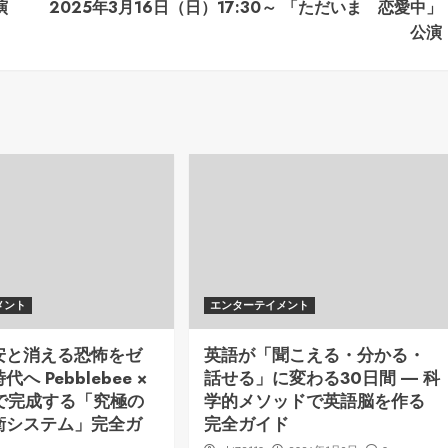
演
2025年3月16日（日）17:30～ 「ただいま 恋愛中」
公演
メント
エンターテイメント
安と消える恐怖をゼ
英語が「聞こえる・分かる・
へ Pebblebee ×
話せる」に変わる30日間 ― 科
ng で完成する「究極の
学的メソッドで英語脳を作る
衛システム」完全ガ
完全ガイド