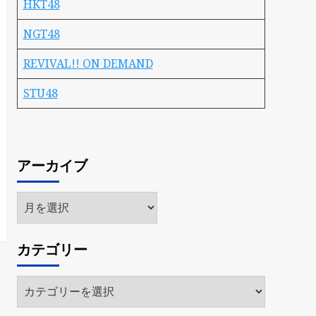
HKT48
NGT48
REVIVAL!! ON DEMAND
STU48
アーカイブ
ア
ー
カ
カテゴリー
イ
ブ
カ
テ