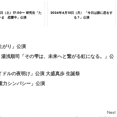
0日（土）17:00〜 研究生「た
2024年4月15日（月） 「今日は誰に恋をす
いま 恋愛中」公演
る？」公演
逆上がり」公演
月） 湯浅順司「その雫は、未来へと繋がる虹になる。」公
アイドルの夜明け」公演 大盛真歩 生誕祭
「重力シンパシー」公演
Next