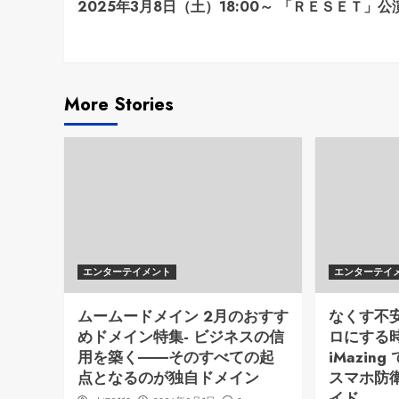
2025年3月8日（土）18:00～ 「ＲＥＳＥＴ」公
Reading
More Stories
エンターテイメント
エンターテイ
ムームードメイン 2月のおすす
なくす不
めドメイン特集- ビジネスの信
ロにする時代
用を築く――そのすべての起
iMazi
点となるのが独自ドメイン
スマホ防
イド