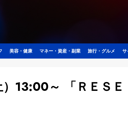
フ
美容・健康
マネー・資産・副業
旅行・グルメ
サ
土）13:00～ 「ＲＥＳＥ