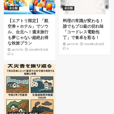
未分類
未分類
【エアトリ限定】「航
料理の常識が変わる！
空券＋ホテル」でソウ
誰でもプロ級の切れ味
ル、台北へ！週末旅行
「コードレス電動包
も夢じゃない超絶お得
丁」で食卓を彩る！
な秋旅プラン
phi72110
2025年6月28日
0
phi72110
2025年9月10日
0