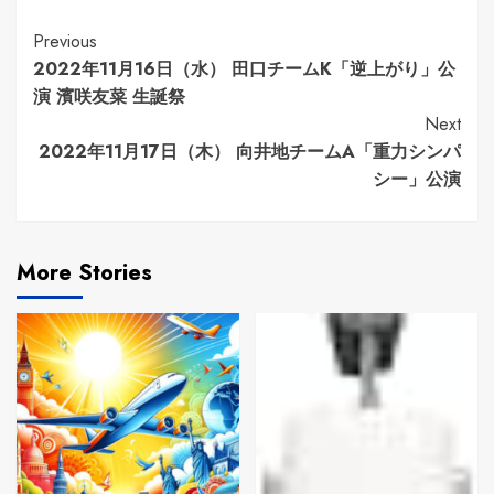
Continue
Previous
2022年11月16日（水） 田口チームK「逆上がり」公
Reading
演 濱咲友菜 生誕祭
Next
2022年11月17日（木） 向井地チームA「重力シンパ
シー」公演
More Stories