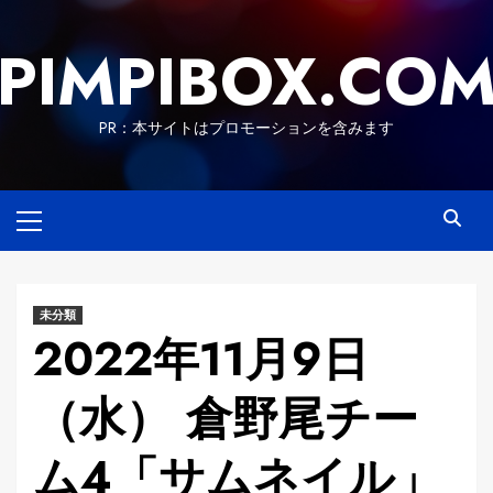
Skip
to
PIMPIBOX.CO
content
PR：本サイトはプロモーションを含みます
Primary
Menu
未分類
2022年11月9日
（水） 倉野尾チー
ム4「サムネイル」