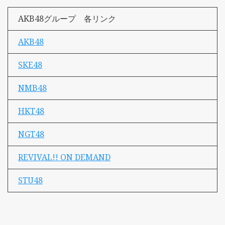
AKB48グループ 各リンク
AKB48
SKE48
NMB48
HKT48
NGT48
REVIVAL!! ON DEMAND
STU48