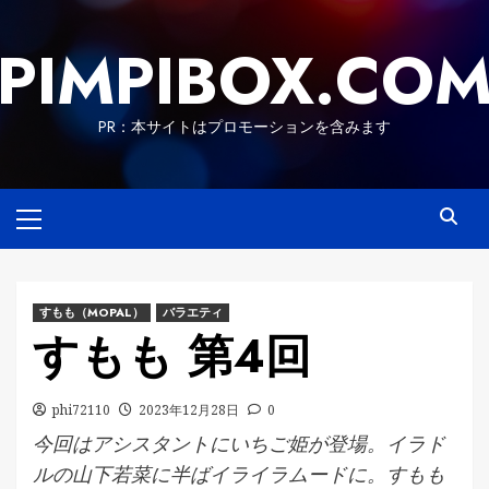
Skip
to
PIMPIBOX.CO
content
PR：本サイトはプロモーションを含みます
Primary
Menu
すもも（MOPAL）
バラエティ
すもも 第4回
phi72110
2023年12月28日
0
今回はアシスタントにいちご姫が登場。イラド
ルの山下若菜に半ばイライラムードに。すもも