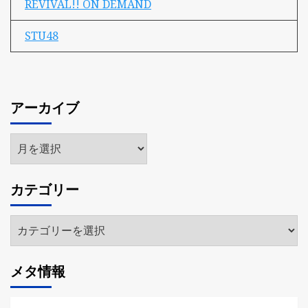
REVIVAL!! ON DEMAND
STU48
アーカイブ
ア
ー
カ
カテゴリー
イ
ブ
カ
テ
ゴ
メタ情報
リ
ー