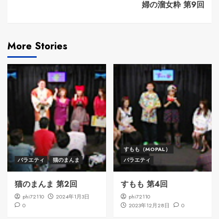
婦の溜女粋 第9回
More Stories
すもも（MOPAL）
バラエティ
猫のまんま
バラエティ
猫のまんま 第2回
すもも 第4回
phi72110
2024年1月3日
phi72110
0
2023年12月28日
0