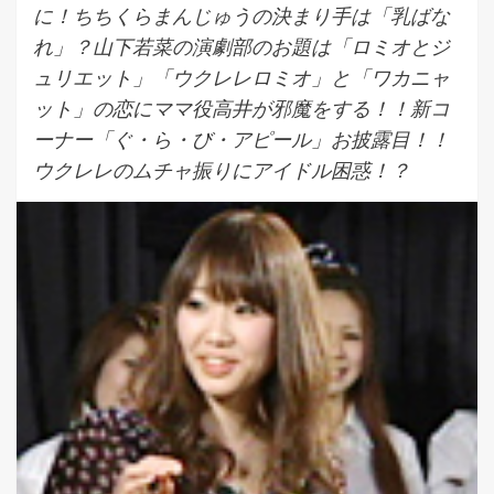
に！ちちくらまんじゅうの決まり手は「乳ばな
れ」？山下若菜の演劇部のお題は「ロミオとジ
ュリエット」「ウクレレロミオ」と「ワカニャ
ット」の恋にママ役高井が邪魔をする！！新コ
ーナー「ぐ・ら・び・アピール」お披露目！！
ウクレレのムチャ振りにアイドル困惑！？