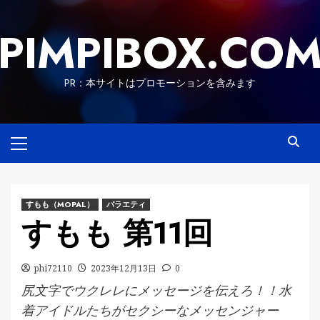
Skip
to
PIMPIBOX.CO
content
PR：本サイトはプロモーションを含みます
Primary
Menu
すもも（MOPAL）
バラエティ
すもも 第11回
phi72110
2023年12月13日
0
尻文字でウクレレにメッセージを伝えろ！！水
着アイドルたちがセクシーなメッセンジャー