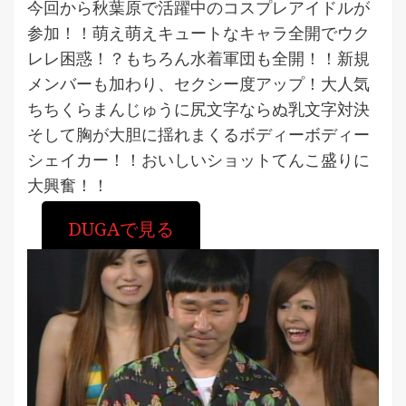
今回から秋葉原で活躍中のコスプレアイドルが
参加！！萌え萌えキュートなキャラ全開でウク
レレ困惑！？もちろん水着軍団も全開！！新規
メンバーも加わり、セクシー度アップ！大人気
ちちくらまんじゅうに尻文字ならぬ乳文字対決
そして胸が大胆に揺れまくるボディーボディー
シェイカー！！おいしいショットてんこ盛りに
大興奮！！
DUGAで見る