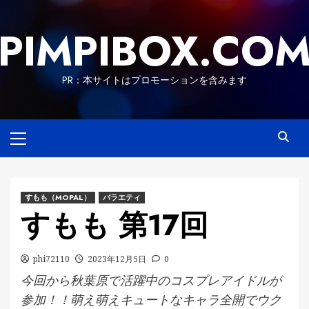
Skip
to
PIMPIBOX.CO
content
PR：本サイトはプロモーションを含みます
Primary
Menu
すもも（MOPAL）
バラエティ
すもも 第17回
phi72110
2023年12月5日
0
今回から秋葉原で活躍中のコスプレアイドルが
参加！！萌え萌えキュートなキャラ全開でウク