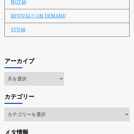
NGT48
REVIVAL!! ON DEMAND
STU48
アーカイブ
ア
ー
カ
カテゴリー
イ
ブ
カ
テ
ゴ
メタ情報
リ