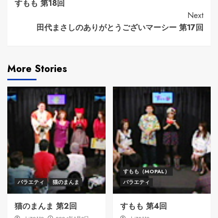
すもも 第18回
Reading
Next
田代まさしのありがとうございマーシー 第17回
More Stories
すもも（MOPAL）
バラエティ
猫のまんま
バラエティ
猫のまんま 第2回
すもも 第4回