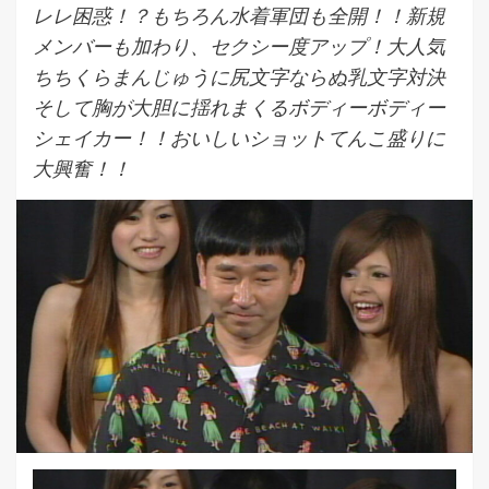
レレ困惑！？もちろん水着軍団も全開！！新規
メンバーも加わり、セクシー度アップ！大人気
ちちくらまんじゅうに尻文字ならぬ乳文字対決
そして胸が大胆に揺れまくるボディーボディー
シェイカー！！おいしいショットてんこ盛りに
大興奮！！