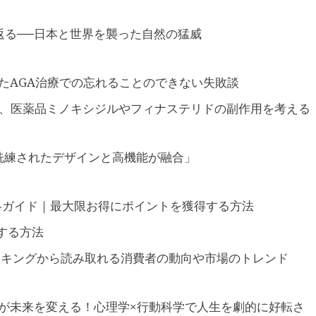
返る──日本と世界を襲った自然の猛威
たAGA治療での忘れることのできない失敗談
必読、医薬品ミノキシジルやフィナステリドの副作用を考える
ース「洗練されたデザインと高機能が融合」
全攻略ガイド｜最大限お得にポイントを獲得する方法
する方法
ランキングから読み取れる消費者の動向や市場のトレンド
が未来を変える！心理学×行動科学で人生を劇的に好転さ