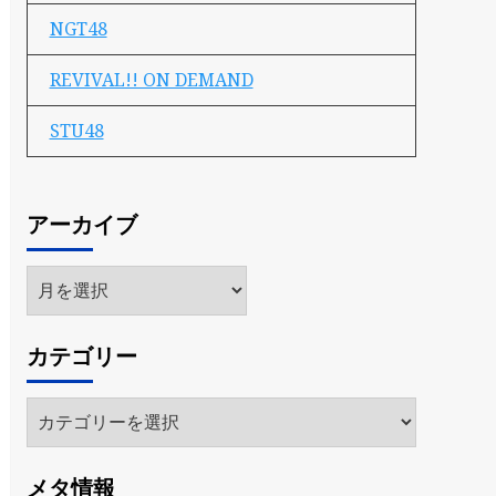
NGT48
REVIVAL!! ON DEMAND
STU48
アーカイブ
ア
ー
カ
カテゴリー
イ
ブ
カ
テ
ゴ
メタ情報
リ